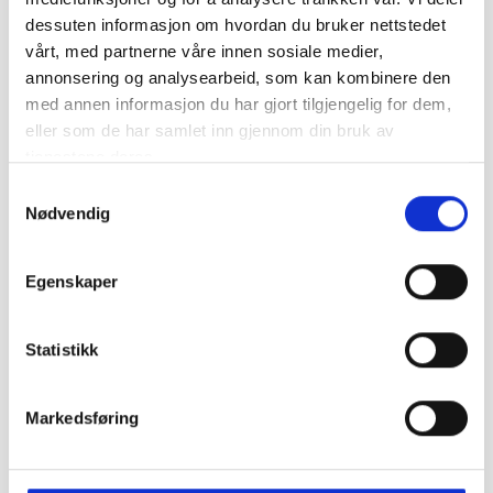
dessuten informasjon om hvordan du bruker nettstedet
Compass
2007-2009 (Type I, Fase 1)
vårt, med partnerne våre innen sosiale medier,
Compass
2012-2016 (Type I, Fase 2)
annonsering og analysearbeid, som kan kombinere den
Compass
2017-2020 (Type II, Fase 1)
med annen informasjon du har gjort tilgjengelig for dem,
eller som de har samlet inn gjennom din bruk av
Compass
2020->> (Type II, Fase 2)
tjenestene deres.
Samtykkevalg
Nødvendig
Grand Cherokee
Grand Cherokee
1993-1999
Egenskaper
Grand Cherokee
1999-2004
Grand Cherokee
Statistikk
2005-2009
Grand Cherokee
2012-2020
Markedsføring
Patriot