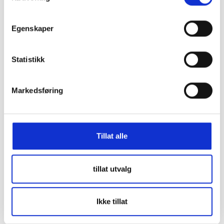
Leganza
1997-2001
Egenskaper
Matiz
Statistikk
Matiz
1999-2005
Markedsføring
Nexia
Tillat alle
Nexia
1995-1998
tillat utvalg
Nubira
Ikke tillat
Nubira
1996-2006