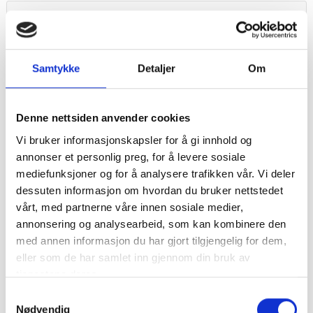
Kalos
Kalos
2003-2004
Samtykke
Detaljer
Om
Lacetti
Denne nettsiden anvender cookies
Lacetti
Vi bruker informasjonskapsler for å gi innhold og
2003-2004
annonser et personlig preg, for å levere sosiale
mediefunksjoner og for å analysere trafikken vår. Vi deler
dessuten informasjon om hvordan du bruker nettstedet
Lanos
vårt, med partnerne våre innen sosiale medier,
annonsering og analysearbeid, som kan kombinere den
Lanos
1997-2002
med annen informasjon du har gjort tilgjengelig for dem,
eller som de har samlet inn gjennom din bruk av
tjenestene deres.
Leganza
Samtykkevalg
Nødvendig