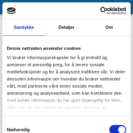
finndel
.no
Vauxhall
Samtykke
Detaljer
Om
Vauxhall er et britisk bilmerke som ikke har en betydelig
tilstedeværelse i Norge, men enkelte modeller kan
Denne nettsiden anvender cookies
importeres av entusiaster.
Vi bruker informasjonskapsler for å gi innhold og
annonser et personlig preg, for å levere sosiale
Velg biltype i listen under
mediefunksjoner og for å analysere trafikken vår. Vi deler
dessuten informasjon om hvordan du bruker nettstedet
vårt, med partnerne våre innen sosiale medier,
annonsering og analysearbeid, som kan kombinere den
med annen informasjon du har gjort tilgjengelig for dem,
Victor
eller som de har samlet inn gjennom din bruk av
Victor
tjenestene deres.
1957-1978
Samtykkevalg
Nødvendig