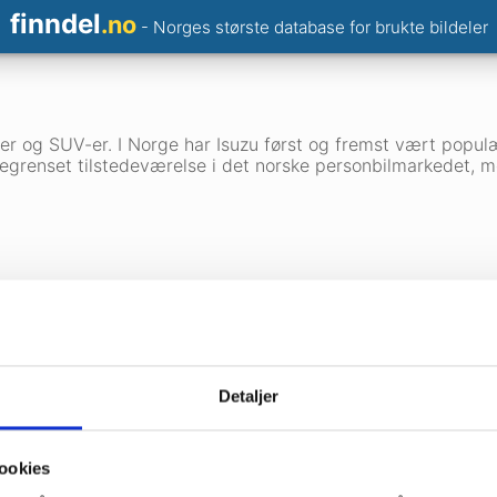
finndel
.no
- Norges største database for brukte bildeler
biler og SUV-er. I Norge har Isuzu først og fremst vært popu
egrenset tilstedeværelse i det norske personbilmarkedet, m
Øvrige modeller
Detaljer
Campo
1989-2001
Fargo
1980-1995
ookies