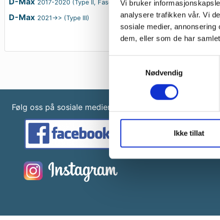
D-Max
2017-2020 (Type II, Fase 2)
Vi bruker informasjonskapsler
analysere trafikken vår. Vi 
D-Max
2021->> (Type III)
sosiale medier, annonsering 
dem, eller som de har samlet
Samtykkevalg
Nødvendig
Følg oss på sosiale medier:
Ikke tillat