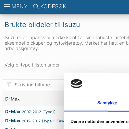
MENY
KODESØK
Brukte bildeler til
Isuzu
Isuzu er et japansk bilmerke kjent for sine robuste laste
eksempel pickuper og nyttekjøretøy. Merket har hatt en b
arbeidskjøretøy.
Velg biltype i listen under
D-Max
Samtykke
D-Max
2007-2012 (Type I)
D-Max
2012-2017 (Type II, Fase 1)
Denne nettsiden anvender c