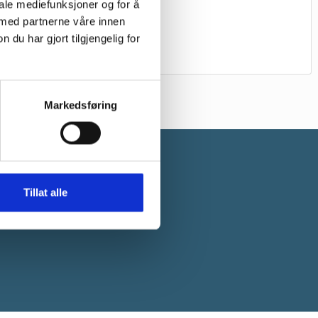
iale mediefunksjoner og for å
 med partnerne våre innen
u har gjort tilgjengelig for
Markedsføring
Tillat alle