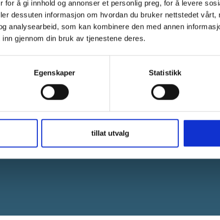
Pick up
1980-1995
 for å gi innhold og annonser et personlig preg, for å levere sos
deler dessuten informasjon om hvordan du bruker nettstedet vårt,
Trooper
1981-1991
og analysearbeid, som kan kombinere den med annen informasjon d
Trooper
1991-2005
 inn gjennom din bruk av tjenestene deres.
Egenskaper
Statistikk
tillat utvalg