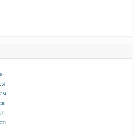
C5)
C5)
(C6)
(C6)
C7)
(C7)