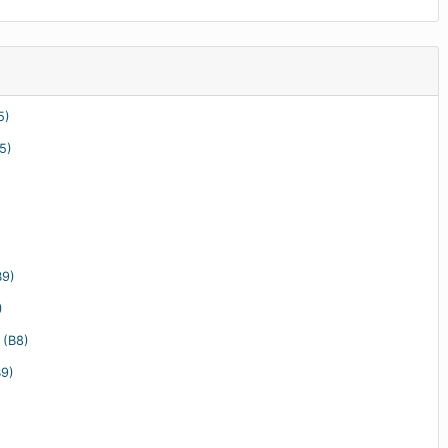
5)
5)
B9)
)
 (B8)
B9)