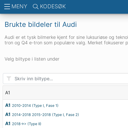
MENY
KODESØK
Brukte bildeler til
Audi
Audi er et tysk bilmerke kjent for sine luksuriøse og tekn
tron og Q4 e-tron som populære valg. Merket fokuserer på 
Velg biltype i listen under
A1
A1
2010-2014 (Type I, Fase 1)
A1
2014-2018 2015-2018 (Type I, Fase 2)
A1
2018->> (Type II)