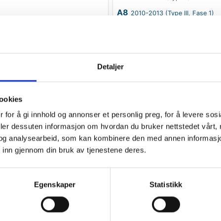
A8
2010-2013 (Type III, Fase 1)
A8
2013-2017 (Type III, Fase 2)
A8
2017->> (Type IV)
S8
1996-2002
Detaljer
S8
2006-2010
S8
2012-2017
ookies
 for å gi innhold og annonser et personlig preg, for å levere sos
deler dessuten informasjon om hvordan du bruker nettstedet vårt,
e-tron GT
og analysearbeid, som kan kombinere den med annen informasjon d
 inn gjennom din bruk av tjenestene deres.
e-tron GT
2021->>
Egenskaper
Statistikk
Q3
Q3