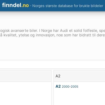
finndel
.no
- Norges største database for brukte bildeler
ologisk avanserte biler. I Norge har Audi et solid fotfeste, 
kvalitet, ytelse og innovasjon, noe som har bidratt til dere
A2
A2
2000-2005